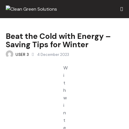
Beat the Cold with Energy –
Saving Tips for Winter
USER 3
4 December 2023
W
i
t
h
w
i
n
t
e